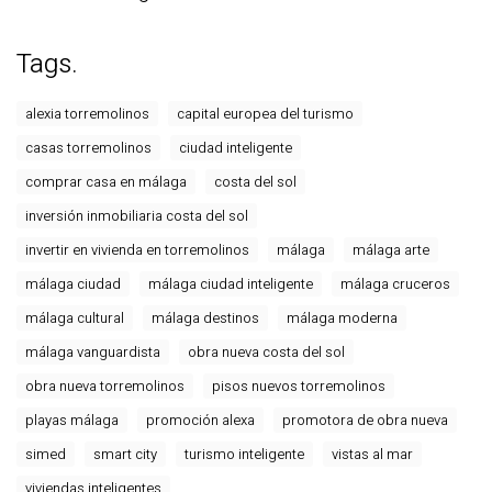
Tags.
alexia torremolinos
capital europea del turismo
casas torremolinos
ciudad inteligente
comprar casa en málaga
costa del sol
inversión inmobiliaria costa del sol
invertir en vivienda en torremolinos
málaga
málaga arte
málaga ciudad
málaga ciudad inteligente
málaga cruceros
málaga cultural
málaga destinos
málaga moderna
málaga vanguardista
obra nueva costa del sol
obra nueva torremolinos
pisos nuevos torremolinos
playas málaga
promoción alexa
promotora de obra nueva
simed
smart city
turismo inteligente
vistas al mar
viviendas inteligentes