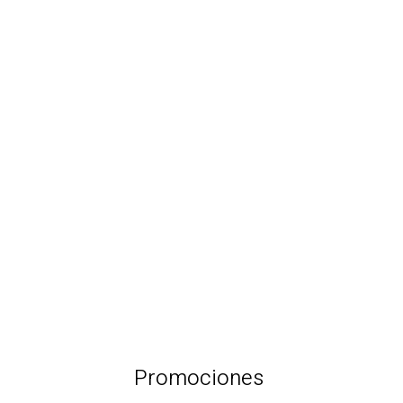
CALIDAD, DISEÑO, EFICIENCIA
ENERGÉTICA… EMOCIÓN.
· 65 viviendas de 1, 2 y 3 dormitorios.
· Áticos con grandes terrazas.
· Piscina en Solarium.
· Gimnasio.
Más Información
Promociones